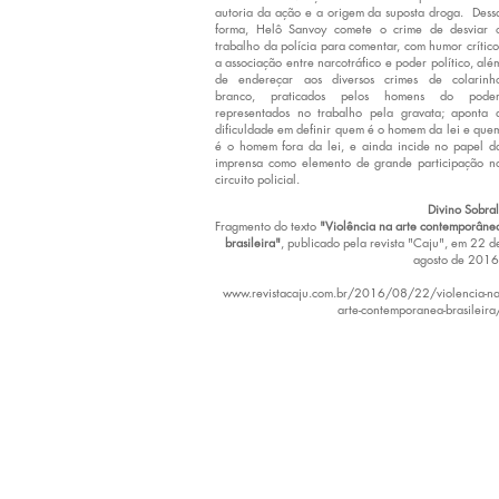
autoria da ação e a origem da suposta droga. Dess
forma, Helô Sanvoy comete o crime de desviar 
trabalho da polícia para comentar, com humor crítico
a associação entre narcotráfico e poder político, alé
de endereçar aos diversos crimes de colarinh
branco, praticados pelos homens do poder
representados no trabalho pela gravata; aponta 
dificuldade em definir quem é o homem da lei e que
é o homem fora da lei, e ainda incide no papel d
imprensa como elemento de grande participação n
circuito policial.
Divino Sobral
Fragmento do texto
"Violência na arte contemporâne
brasileira"
, publicado pela revista "Caju", em 22 d
agosto de 2016
www.revistacaju.com.br/2016/08/22/violencia-na
arte-contemporanea-brasileira