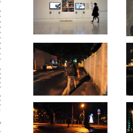
o
s
e
a
s
o
m
a
é
m
m
a
a
a
e
o
a
m
m
,
y
--