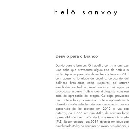
helô sanvoy
Desvio para o Branco
Desvio para o branco. O trabalho consistiu em faze
uma ação que provocasse algum tipo de notícia n
mídia. Após a apreensão de um helicóptero em 201
com quase ½ tonelada de cocaína, colocando doi
políticos brasileiros como suspeitos de estare
envolvidos com tráfico, pensei em fazer uma ação qu
provocasse alguma notícia que dialogasse com ess
caso de apreensão de drogas. Ou seja, provocari
uma notícia falsa, porém essa notícia aparentement
absurda estaria relacionada com casos reais, como 
apreensão do helicóptero em 2013 e um cas
anterior, de 1999, em que 33kg de cocaína fora
apreendidos em um avião da Força Aérea Brasileir
(FAB). Recentemente, em 2019, tivemos um novo cas
envolvendo 39kg de cocaína no avião presidencial, 