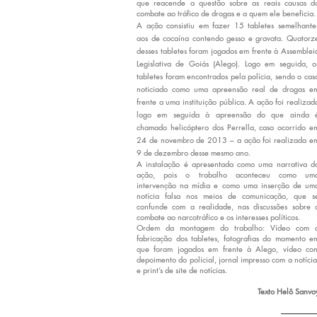
que reacende a questão sobre as reais causas d
combate ao tráfico de drogas e a quem ele beneficia.
A ação consistiu em fazer 15 tabletes semelhante
aos de cocaína contendo gesso e gravata. Quatorz
desses tabletes foram jogados em frente à Assemblei
Legislativa de Goiás (Alego). Logo em seguida, o
tabletes foram encontrados pela polícia, sendo o cas
noticiado como uma apreensão real de drogas e
frente a uma instituição pública. A ação foi realizad
logo em seguida à apreensão do que ainda 
chamado helicóptero dos Perrella, caso ocorrido e
24 de novembro de 2013 – a ação foi realizada e
9 de dezembro desse mesmo ano.
A instalação é apresentada como uma narrativa d
ação, pois o trabalho aconteceu como um
intervenção na mídia e como uma inserção de um
notícia falsa nos meios de comunicação, que s
confunde com a realidade, nas discussões sobre 
combate ao narcotráfico e os interesses políticos.
Ordem da montagem do trabalho: Vídeo com 
fabricação dos tabletes, fotografias do momento e
que foram jogados em frente à Alego, vídeo co
depoimento do policial, jornal impresso com a notícia
e print’s de site de notícias.
Texto Helô Sanvo
-------------------------