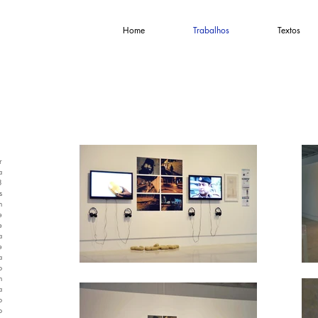
Home
Trabalhos
Textos
r
a
3
s
m
e
e
a
e
a
o
m
a
o
o