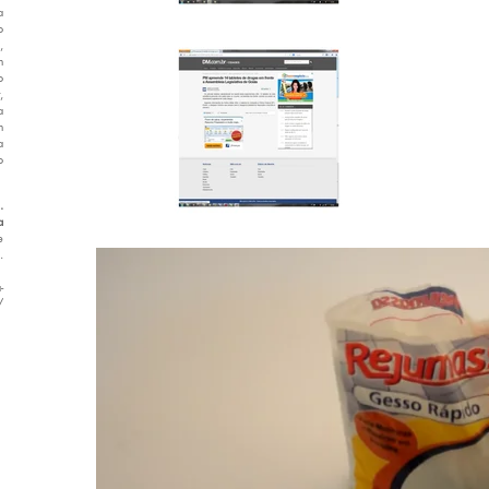
a
o
,
m
o
,
a
m
a
o
.
a
e
.
-
/