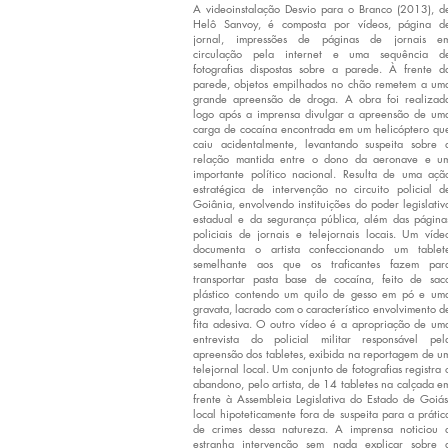
A videoinstalação Desvio para o Branco (2013), d
Helô Sanvoy, é composta por vídeos, página d
jornal, impressões de páginas de jornais e
circulação pela internet e uma sequência d
fotografias dispostas sobre a parede. À frente d
parede, objetos empilhados no chão remetem a um
grande apreensão de droga. A obra foi realizad
logo após a imprensa divulgar a apreensão de um
carga de cocaína encontrada em um helicóptero qu
caiu acidentalmente, levantando suspeita sobre 
relação mantida entre o dono da aeronave e u
importante político nacional. Resulta de uma açã
estratégica de intervenção no circuito policial d
Goiânia, envolvendo instituições do poder legislativ
estadual e da segurança pública, além das página
policiais de jornais e telejornais locais. Um víde
documenta o artista confeccionando um tablet
semelhante aos que os traficantes fazem par
transportar pasta base de cocaína, feito de sac
plástico contendo um quilo de gesso em pó e um
gravata, lacrado com o característico envolvimento d
fita adesiva. O outro vídeo é a apropriação de um
entrevista do policial militar responsável pel
apreensão dos tabletes, exibida na reportagem de u
telejornal local. Um conjunto de fotografias registra 
abandono, pelo artista, de 14 tabletes na calçada e
frente à Assembleia Legislativa do Estado de Goiás
local hipoteticamente fora de suspeita para a prátic
de crimes dessa natureza. A imprensa noticiou 
estranha intervenção sem nada explicar sobre 