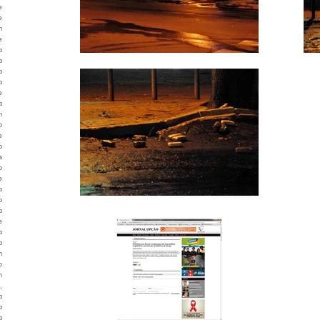
e
e
m
e
a
a
a
a
e
a
m
o
e
o
s
o
e
a
o
a
e
a
a
m
o
m
,
a
a
a