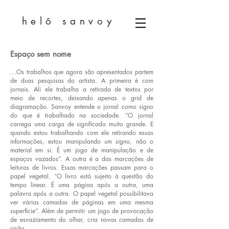
helô sanvoy
Espaço sem nome
...Os trabalhos que agora são apresentados partem
de duas pesquisas do artista. A primeira é com
jornais. Ali ele trabalha a retirada de textos por
meio de recortes, deixando apenas o grid de
diagramação. Sanvoy entende o jornal como signo
do que é trabalhado na sociedade. “O jornal
carrega uma carga de significado muito grande. E
quando estou trabalhando com ele retirando essas
informações, estou manipulando um signo, não o
material em si. É um jogo de manipulação e de
espaços vazados”. A outra é a das marcações de
leituras de livros. Essas marcações passam para o
papel vegetal. “O livro está sujeito à questão do
tempo linear. É uma página após a outra, uma
palavra após a outra. O papel vegetal possibilitava
ver várias camadas de páginas em uma mesma
superfície”. Além de permitir um jogo de provocação
de esvaziamento do olhar, cria novas camadas de
visão.