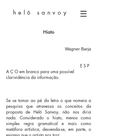
helô sanvoy
Hiato
Wagner Barja
E S P
A Ç O em branco para uma possível
clarividência da informação.
Se se tomar ao pé da letra o que nomeia a
pesquisa que atravessa os conceitos da
proposta de Helô Sanvoy, não nos diria
nada. Considerado o hiato, menos como
simples regra gramatical e mais como
metáfora artística, desvenda-se, em parte, o
enigma que o artista nos traz.