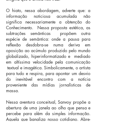
O hiato, nessa abordagem, adverte que: a
informação noticiosa acumulada não
significa necessariamente a obtenção do
Conhecimento. Nessa proposta estética, as
subtrações semânticas propõem outra
espécie de semântica: onde a pausa para
reflexão desdobra-se numa deriva em
oposição ao acúmulo produzido pelo mundo
globalizado, hiperinformatizado e mediado
em altíssima velocidade pela comunicação
textual e imagética. Simbolicamente, o artista
para tudo e respira, para apontar um desvio
do inevitável encontro com a notícia
proveniente das mídias jornalísticas de
massa.
Nessa aventura conceitual, Sanvoy propõe a
abertura de uma janela ao olho que pensa e
percebe para além da simples informação.
Aquela que banaliza nosso cotidiano. Abre-
se, então, uma fresta de luz nessa caverna
escura de onde se avista um possível